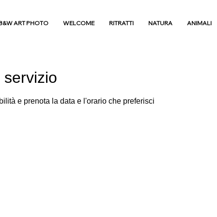
B&W ART PHOTO
WELCOME
RITRATTI
NATURA
ANIMALI
 servizio
lità e prenota la data e l'orario che preferisci